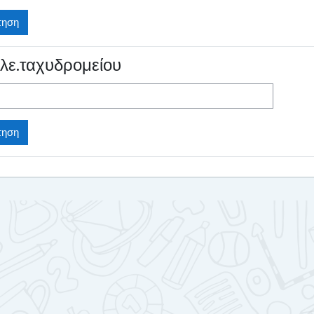
λε.ταχυδρομείου